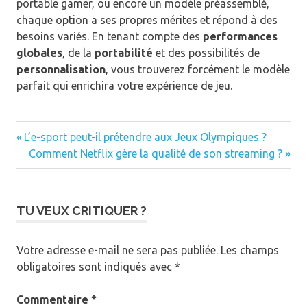
portable gamer, ou encore un modèle préassemblé,
chaque option a ses propres mérites et répond à des
besoins variés. En tenant compte des
performances
globales
, de la
portabilité
et des possibilités de
personnalisation
, vous trouverez forcément le modèle
parfait qui enrichira votre expérience de jeu.
Article
Navigation
L’e-sport peut-il prétendre aux Jeux Olympiques ?
précédent
Article
Comment Netflix gère la qualité de son streaming ?
de
:
suivant
:
l’article
TU VEUX CRITIQUER ?
Votre adresse e-mail ne sera pas publiée.
Les champs
obligatoires sont indiqués avec
*
Commentaire
*