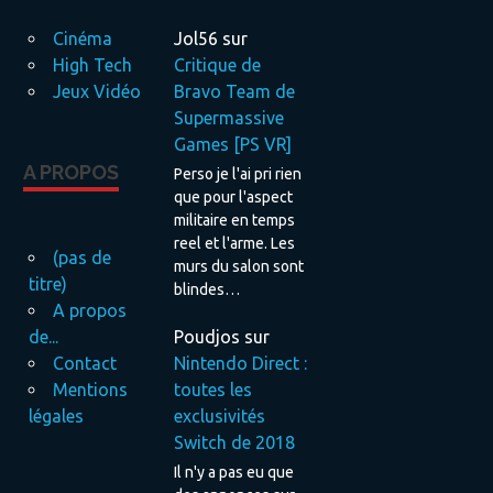
Cinéma
Jol56
sur
High Tech
Critique de
Jeux Vidéo
Bravo Team de
Supermassive
Games [PS VR]
A PROPOS
Perso je l'ai pri rien
que pour l'aspect
militaire en temps
reel et l'arme. Les
(pas de
murs du salon sont
titre)
blindes…
A propos
Poudjos
sur
de...
Nintendo Direct :
Contact
toutes les
Mentions
exclusivités
légales
Switch de 2018
Il n'y a pas eu que