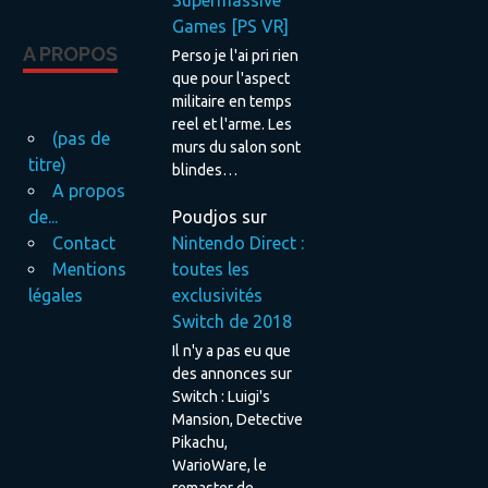
Supermassive
Games [PS VR]
A PROPOS
Perso je l'ai pri rien
que pour l'aspect
militaire en temps
reel et l'arme. Les
(pas de
murs du salon sont
titre)
blindes…
A propos
Poudjos
sur
de...
Nintendo Direct :
Contact
toutes les
Mentions
exclusivités
légales
Switch de 2018
Il n'y a pas eu que
des annonces sur
Switch : Luigi's
Mansion, Detective
Pikachu,
WarioWare, le
remaster de