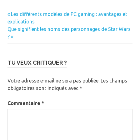
Article
Navigation
Les différents modèles de PC gaming : avantages et
précédent
explications
de
Article
:
Que signifient les noms des personnages de Star Wars
suivant
l’article
?
:
TU VEUX CRITIQUER ?
Votre adresse e-mail ne sera pas publiée.
Les champs
obligatoires sont indiqués avec
*
Commentaire
*