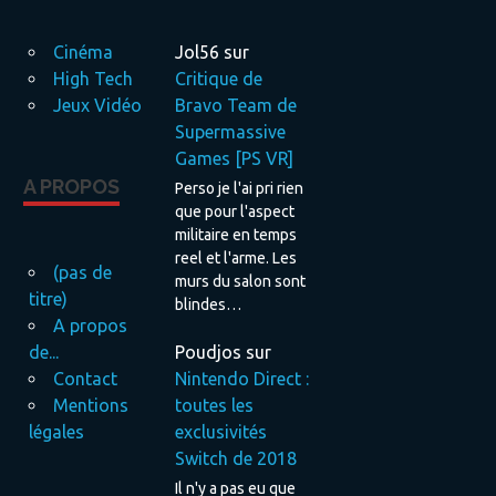
Cinéma
Jol56
sur
High Tech
Critique de
Jeux Vidéo
Bravo Team de
Supermassive
Games [PS VR]
A PROPOS
Perso je l'ai pri rien
que pour l'aspect
militaire en temps
reel et l'arme. Les
(pas de
murs du salon sont
titre)
blindes…
A propos
Poudjos
sur
de...
Nintendo Direct :
Contact
toutes les
Mentions
exclusivités
légales
Switch de 2018
Il n'y a pas eu que