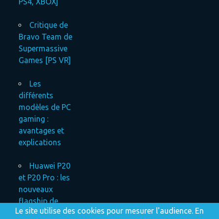
PS4, XBOX]
Critique de
Bravo Team de
Supermassive
Games [PS VR]
Les
différents
modèles de PC
gaming :
avantages et
explications
Huawei P20
et P20 Pro : les
nouveaux
flagship de
Le site utilise des cookies pour mesurer l'audience. En
Huawei