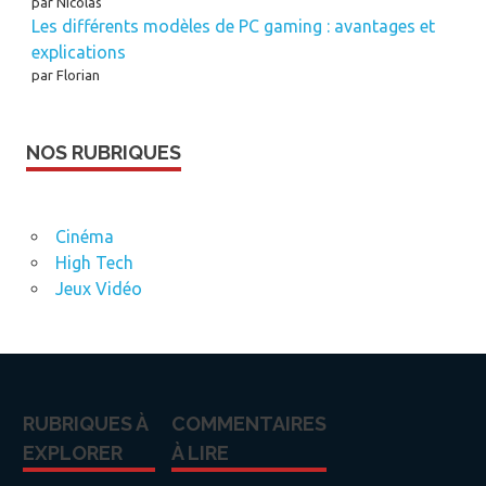
par Nicolas
Les différents modèles de PC gaming : avantages et
explications
par Florian
NOS RUBRIQUES
Cinéma
High Tech
Jeux Vidéo
RUBRIQUES À
COMMENTAIRES
EXPLORER
À LIRE